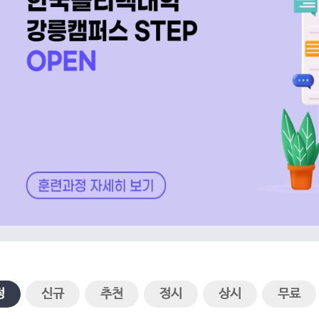
FAQ
나의 문의내역
1:1문의
정
신규
추천
정시
상시
무료