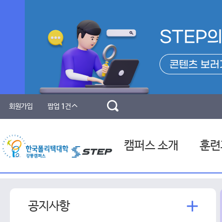
회원가입
팝업
1
건
캠퍼스 소개
훈련
캠퍼스 소개
전체훈
더
공지사항
인사말
원격훈
보